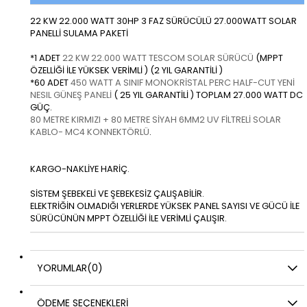
22 KW 22.000 WATT 30HP 3 FAZ SÜRÜCÜLÜ 27.000WATT SOLAR
PANELLİ SULAMA PAKETİ
*1 ADET
22 KW 22.000 WATT TESCOM SOLAR SÜRÜCÜ
(MPPT
ÖZELLİĞİ İLE YÜKSEK VERİMLİ ) (2 YIL GARANTİLİ )
*60 ADET
450 WATT A SINIF MONOKRİSTAL PERC HALF-CUT YENİ
NESIL GÜNEŞ PANELİ
( 25 YIL GARANTİLİ ) TOPLAM 27.000 WATT DC
GÜÇ.
80 METRE KIRMIZI + 80 METRE SİYAH 6MM2 UV FİLTRELİ SOLAR
KABLO
- MC4 KONNEKTÖRLÜ
.
KARGO-NAKLİYE HARİÇ.
SİSTEM ŞEBEKELİ VE ŞEBEKESİZ ÇALIŞABİLİR.
ELEKTRİĞİN OLMADIĞI YERLERDE YÜKSEK PANEL SAYISI VE GÜCÜ İLE
SÜRÜCÜNÜN MPPT ÖZELLİĞİ İLE VERİMLİ ÇALIŞIR.
YORUMLAR
(0)
ÖDEME SEÇENEKLERI