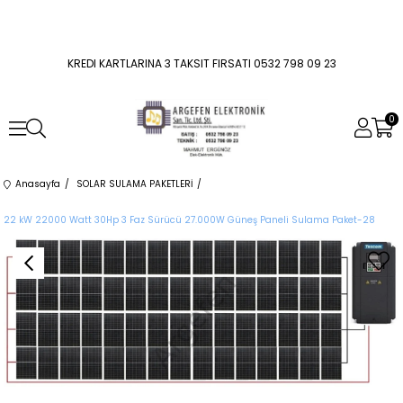
KREDI KARTLARINA 3 TAKSIT FIRSATI 0532 798 09 23
0
Anasayfa
SOLAR SULAMA PAKETLERİ
22 kW 22000 Watt 30Hp 3 Faz Sürücü 27.000W Güneş Paneli Sulama Paket-28