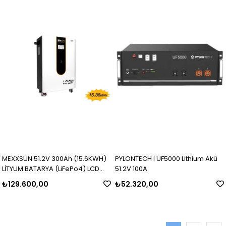
MEXXSUN 51.2V 300Ah (15.6KWH)
PYLONTECH | UF5000 Lithium Akü
LİTYUM BATARYA (LiFePo4) LCD
51.2V 100A
EKRANLI
₺129.600,00
₺52.320,00