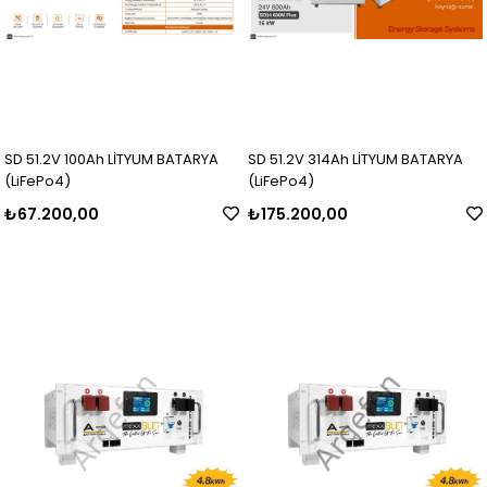
SD 51.2V 100Ah LİTYUM BATARYA
SD 51.2V 314Ah LİTYUM BATARYA
(LiFePo4)
(LiFePo4)
₺67.200,00
₺175.200,00