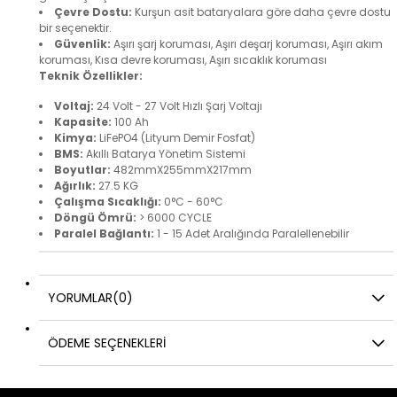
Çevre Dostu:
Kurşun asit bataryalara göre daha çevre dostu
bir seçenektir.
Güvenlik:
Aşırı şarj koruması, Aşırı deşarj koruması, Aşırı akım
koruması, Kısa devre koruması, Aşırı sıcaklık koruması
Teknik Özellikler:
Voltaj:
24 Volt - 27 Volt Hızlı Şarj Voltajı
Kapasite:
100 Ah
Kimya:
LiFePO4 (Lityum Demir Fosfat)
BMS:
Akıllı Batarya Yönetim Sistemi
Boyutlar:
482mmX255mmX217mm
Ağırlık:
27.5 KG
Çalışma Sıcaklığı:
0°C - 60°C
Döngü Ömrü:
> 6000 CYCLE
Paralel Bağlantı:
1 - 15 Adet Aralığında Paralellenebilir
YORUMLAR
(0)
ÖDEME SEÇENEKLERI