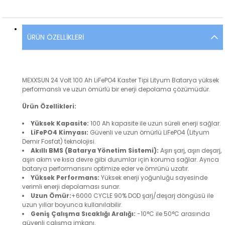
ÜRÜN ÖZELLIKLERI
MEXXSUN 24 Volt 100 Ah LiFePO4 Kaster Tipi Lityum Batarya yüksek
performanslı ve uzun ömürlü bir enerji depolama çözümüdür.
Ürün Özellikleri:
Yüksek Kapasite:
100 Ah kapasite ile uzun süreli enerji sağlar.
LiFePO4 Kimyası:
Güvenli ve uzun ömürlü LiFePO4 (Lityum
Demir Fosfat) teknolojisi.
Akıllı BMS (Batarya Yönetim Sistemi):
Aşırı şarj, aşırı deşarj,
aşırı akım ve kısa devre gibi durumlar için koruma sağlar. Ayrıca
batarya performansını optimize eder ve ömrünü uzatır.
Yüksek Performans:
Yüksek enerji yoğunluğu sayesinde
verimli enerji depolaması sunar.
Uzun Ömür:
+6000 CYCLE 90% DOD şarj/deşarj döngüsü ile
uzun yıllar boyunca kullanılabilir.
Geniş Çalışma Sıcaklığı Aralığı:
-10°C ile 50°C arasında
güvenli çalışma imkanı.