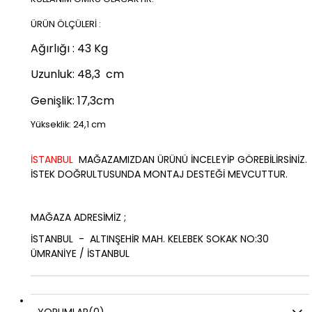
ÜRÜN ÖLÇÜLERİ :
Ağırlığı : 43 Kg
Uzunluk: 48,3 cm
Genişlik: 17,3cm
Yükseklik: 24,1 cm
İSTANBUL
MAĞAZAMIZDAN ÜRÜNÜ İNCELEYİP GÖREBİLİRSİNİZ.
İSTEK DOĞRULTUSUNDA MONTAJ DESTEĞİ MEVCUTTUR.
MAĞAZA ADRESİMİZ ;
İSTANBUL - ALTINŞEHİR MAH. KELEBEK SOKAK NO:30
ÜMRANİYE / İSTANBUL
YORUMLAR
(0)