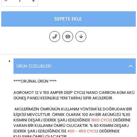
ÜRÜN ÖZELLIKLERI
****ORJİNAL ÜRÜN ****
AGROMOT 12 V 150 AMPER DEEP CYCLE NANO CARBON AGM AKÜ
GÜNEŞ PANELİ
KESİNLİKLE YENİ TARİHLİ SIFIR AKÜLERDİR.
AKÜLERİMİZİN ÖMRÜNÜN KULLANIM YÖNTEMİ İLE DOĞRUDAN BİR
İLİŞKİSİ MEVCUTTUR. ÖRNEK OLARAK 100 AH BİR AKÜMÜZÜ %30
KISMINI DEŞARJ EDEREK ŞARJ EDİLDİĞİNDE
1800 CYCLE
DEĞERİNE
VARAN BİR KULLANIM ÖMRÜ OLUCAKTIR. % 80 KISMINI DEŞARJ
EDEREK ŞARJ EDİLDİĞİNDE İSE
400 - 450 CYCLE
DEĞERİNDE
KULLANIM ÖMRÜ OLACAKTIR.