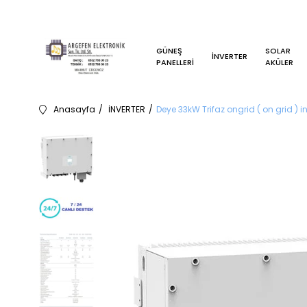
GÜNEŞ
SOLAR
İNVERTER
PANELLERİ
AKÜLER
Anasayfa
İNVERTER
Deye 33kW Trifaz ongrid ( on grid ) in