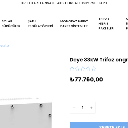
KREDI KARTLARINA 3 TAKSIT FIRSATI 0532 798 09 23
TRIFAZ
O
SOLAR
ŞARJ
MONOFAZ HiBRiT
HiBRiT
i
SÜRÜCÜLER
REGÜLATÖRLERİ
PAKET SİSTEMLER
PAKETLER
P
verter
Deye 33kW Trifaz ongri
₺77.760,00