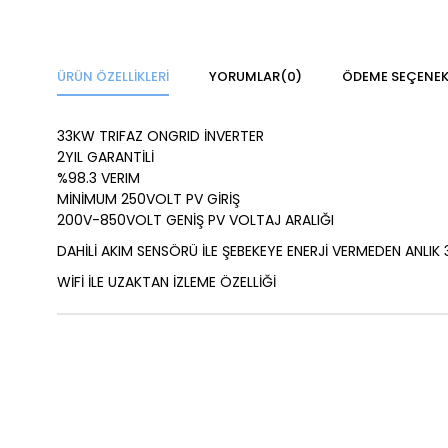
ÜRÜN ÖZELLIKLERI
YORUMLAR
(0)
ÖDEME SEÇENEK
33
KW TRIFAZ ONGRID İNVERTER
2YIL GARANTİLİ
%98.3 VERIM
MİNİMUM 250VOLT PV GİRİŞ
200V-850VOLT GENİŞ PV VOLTAJ ARALIĞI
DAHİLİ AKIM SENSÖRÜ İLE ŞEBEKEYE ENERJİ VERMEDEN ANLIK 
WİFİ İLE UZAKTAN İZLEME ÖZELLİĞİ