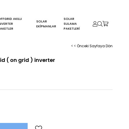
FFGRiD AKILLI
SOLAR
SOLAR
NVERTER
SULAMA
0
EKİPMANLAR
AKETLER
PAKETLERİ
< < Önceki Sayfaya Dön
d ( on grid ) inverter