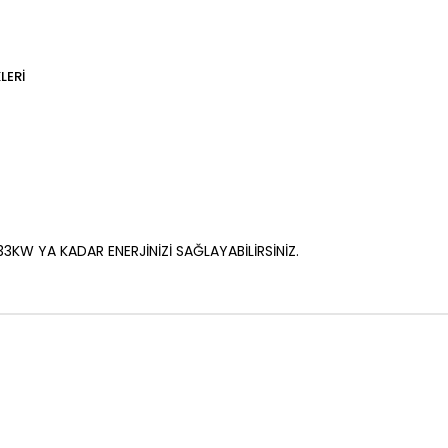
LERI
33KW YA KADAR ENERJİNİZİ SAĞLAYABİLİRSİNİZ.