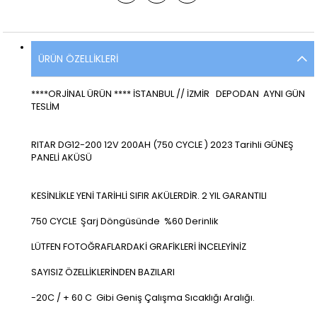
ÜRÜN ÖZELLIKLERI
****ORJİNAL ÜRÜN **** İSTANBUL // İZMİR DEPODAN AYNI GÜN
TESLİM
RITAR DG12-200 12V 200AH (750 CYCLE ) 2023 Tarihli GÜNEŞ
PANELİ AKÜSÜ
KESİNLİKLE YENİ TARİHLİ SIFIR AKÜLERDİR. 2 YIL GARANTILI
750 CYCLE Şarj Döngüsünde %60 Derinlik
LÜTFEN FOTOĞRAFLARDAKİ GRAFİKLERİ İNCELEYİNİZ
SAYISIZ ÖZELLİKLERİNDEN BAZILARI
-20C / + 60 C Gibi Geniş Çalışma Sıcaklığı Aralığı.